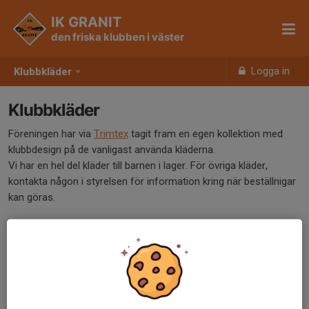
IK GRANIT
den friska klubben i väster
Logga in
Klubbkläder
Klubbkläder
Föreningen har via
Trimtex
tagit fram en egen kollektion med
klubbdesign på de vanligast använda kläderna.
Vi har en hel del kläder till barnen i lager. För övriga kläder,
kontakta någon i styrelsen för information kring när beställnigar
kan göras.
IK Granits klädkatalog