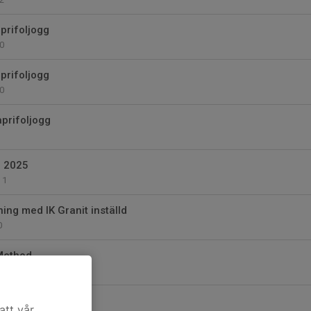
aprifoljogg
0
prifoljogg
0
aprifoljogg
n 2025
1
ng med IK Granit inställd
0
Method
0
railRun
att vår