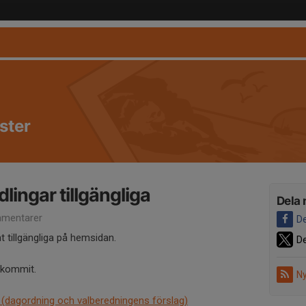
ster
ingar tillgängliga
Dela 
mentarer
De
t tillgängliga på hemsidan.
De
nkommit.
Ny
(dagordning och valberedningens förslag)