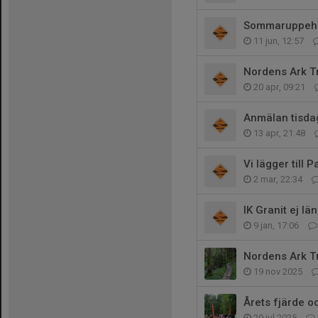
Sommaruppehål
11 jun, 12:57
Nordens Ark Tra
20 apr, 09:21
Anmälan tisda
13 apr, 21:48
Vi lägger till
2 mar, 22:34
IK Granit ej lä
9 jan, 17:06
Nordens Ark T
19 nov 2025
Årets fjärde o
29 jul 2025