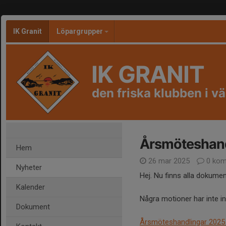
IK Granit
Löpargrupper
IK GRANIT
den friska klubben i vä
Årsmöteshandl
Hem
26 mar 2025
0 kom
Nyheter
Hej. Nu finns alla dokumen
Kalender
Några motioner har inte i
Dokument
Årsmöteshandlingar 2025 