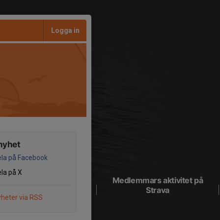
Logga in
nyhet
la på Facebook
la på X
Medlemmars aktivitet på
Strava
heter via RSS