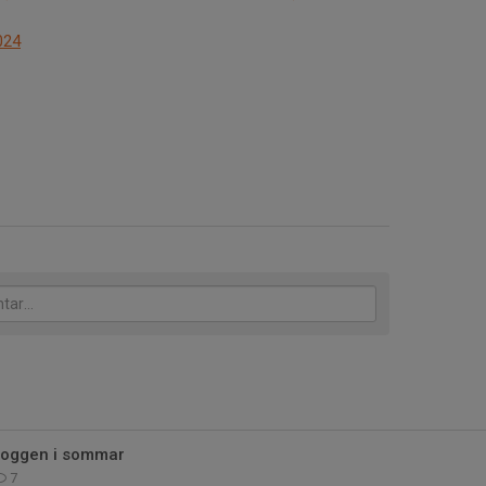
024
ljoggen i sommar
7