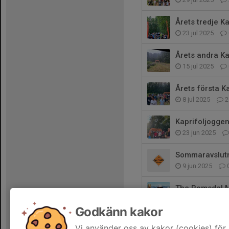
Årets tredje K
23 jul 2025
Årets andra Ka
15 jul 2025
Årets första K
8 jul 2025
2
Kaprifoljogge
23 jun 2025
Sommaravslutni
9 jun 2025
The Romsdal 
5 jun 2025
Godkänn kakor
Nordens Ark T
Vi använder oss av kakor (cookies) för 