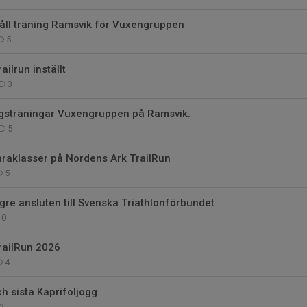
l träning Ramsvik för Vuxengruppen
5
ilrun inställt
3
gsträningar Vuxengruppen på Ramsvik.
5
 Paraklasser på Nordens Ark TrailRun
5
ngre ansluten till Svenska Triathlonförbundet
0
railRun 2026
4
ch sista Kaprifoljogg
2