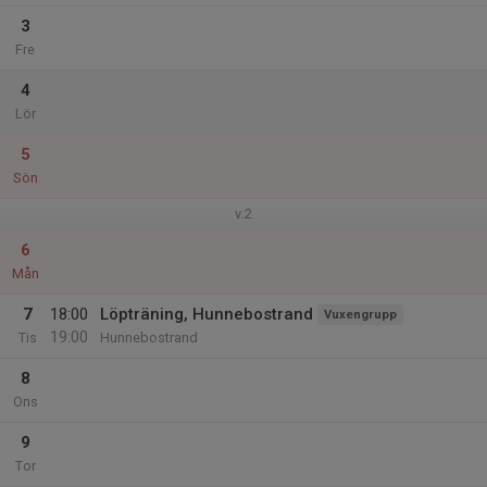
3
Fre
4
Lör
5
Sön
v.2
6
Mån
7
18:00
Löpträning, Hunnebostrand
Vuxengrupp
19:00
Tis
Hunnebostrand
8
Ons
9
Tor