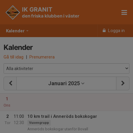
IK GRANIT
den friska klubben i väster
Logga in
Kalender
Kalender
Gå till idag
|
Prenumerera
Januari 2025
1
Ons
2
11:00
10 km trail i Anneröds bokskogar
12:30
Tor
Vuxengrupp
Anneröds bokskogar utanför Bovall