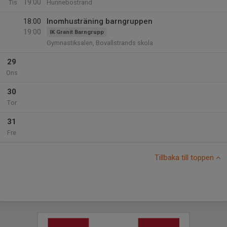
19:00
Tis
Hunnebostrand
18:00
Inomhusträning barngruppen
19:00
IK Granit Barngrupp
Gymnastiksalen, Bovallstrands skola
29
Ons
30
Tor
31
Fre
Tillbaka till toppen