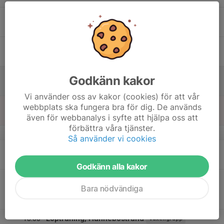
16
Tor
17
Fre
18
Godkänn kakor
Lör
Vi använder oss av kakor (cookies) för att vår
19
webbplats ska fungera bra för dig. De används
Sön
även för webbanalys i syfte att hjälpa oss att
förbättra våra tjänster.
v.4
Så använder vi cookies
20
Mån
Godkänn alla kakor
21
18:00
Inomhusträning barngruppen
Bara nödvändiga
19:00
Tis
IK Granit Barngrupp
Gymnastiksalen, Bovallstrands skola
18:00
Löpträning, Hunnebostrand
Vuxengrupp