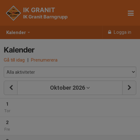
IK GRANIT
IK Granit Barngrupp
Logga in
Kalender
Kalender
Gå till idag
|
Prenumerera
Oktober 2026
1
Tor
2
Fre