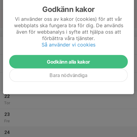
Lör
Godkänn kakor
18
Vi använder oss av kakor (cookies) för att vår
Sön
webbplats ska fungera bra för dig. De används
även för webbanalys i syfte att hjälpa oss att
v.43
förbättra våra tjänster.
19
Så använder vi cookies
Mån
20
Godkänn alla kakor
Tis
Bara nödvändiga
21
Ons
22
Tor
23
Fre
24