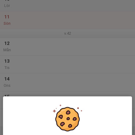
Lör
11
Sön
v.42
12
Mån
13
Tis
14
Ons
15
Tor
16
Fre
17