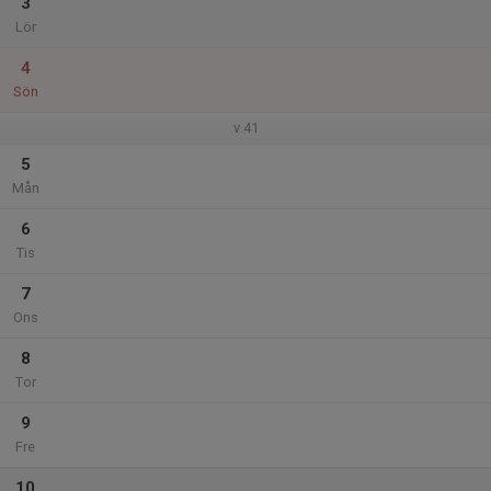
3
Lör
4
Sön
v.41
5
Mån
6
Tis
7
Ons
8
Tor
9
Fre
10