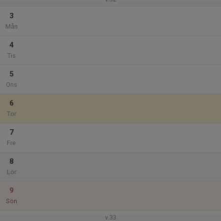
3
Mån
4
Tis
5
Ons
6
Tor
7
Fre
8
Lör
9
Sön
v.33