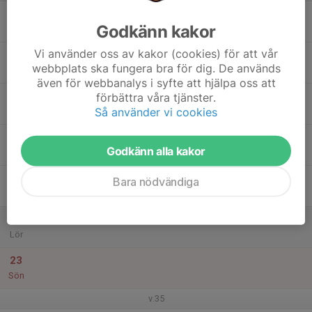
17
Godkänn kakor
Mån
Vi använder oss av kakor (cookies) för att vår
18
webbplats ska fungera bra för dig. De används
Tis
även för webbanalys i syfte att hjälpa oss att
19
förbättra våra tjänster.
Så använder vi cookies
Ons
20
Godkänn alla kakor
Tor
21
Bara nödvändiga
Fre
22
Lör
23
Sön
v.35