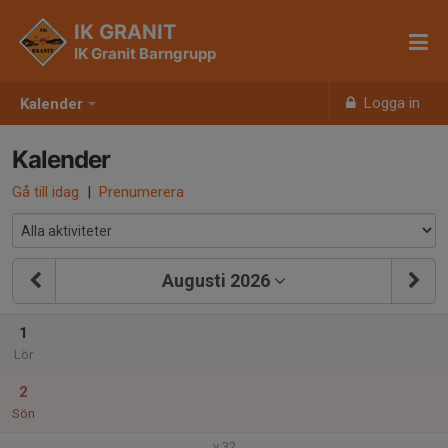
IK GRANIT
IK Granit Barngrupp
Logga in
Kalender
Kalender
Gå till idag
|
Prenumerera
Augusti 2026
1
Lör
2
Sön
v.32