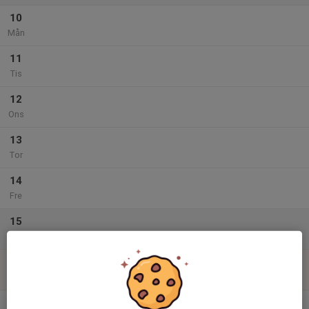
10
Mån
11
Tis
12
Ons
13
Tor
14
Fre
15
Lör
16
Sön
v.34