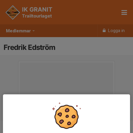
IK GRANIT
Trailtourlaget
Logga in
Medlemmar
Fredrik Edström
Ålder
54 år